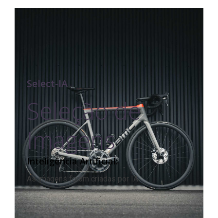
Select-IA
Seleção de
Imagens
Inteligência Artificial:​
As imagens foram criadas por IA